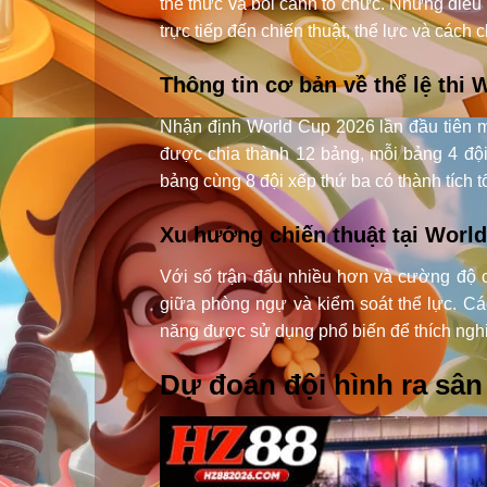
thể thức và bối cảnh tổ chức. Những điều
trực tiếp đến chiến thuật, thể lực và cách
Thông tin cơ bản về thể lệ thi
Nhận định World Cup 2026 lần đầu tiên mở
được chia thành 12 bảng, mỗi bảng 4 đội,
bảng cùng 8 đội xếp thứ ba có thành tích 
Xu hướng chiến thuật tại Worl
Với số trận đấu nhiều hơn và cường độ 
giữa phòng ngự và kiểm soát thể lực. Các
năng được sử dụng phổ biến để thích nghi 
Dự đoán đội hình ra sân