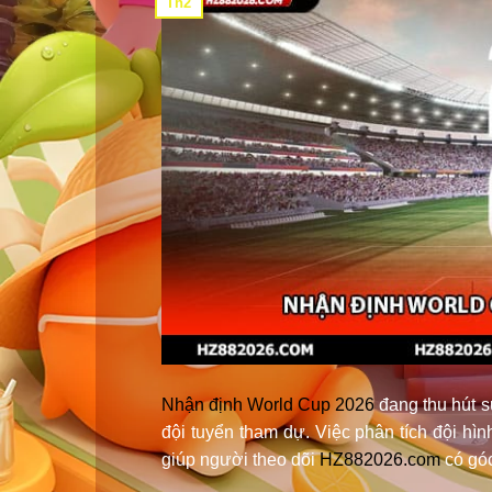
Th2
Nhận định World Cup 2026
đang thu hút s
đội tuyển tham dự. Việc phân tích đội hìn
giúp người theo dõi
HZ882026.com
có góc