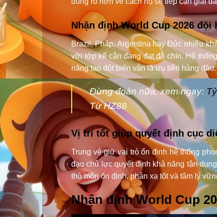
dung rõ hơn về cách họ sẽ tiếp cận giải đ
Nhận định World Cup 2026 đội 
Brazil, Pháp, Argentina hay Đức nhiều kh
với lớp kế cận đang đạt độ chín. Hệ thố
năng tạo đột biến vẫn là ưu tiên hàng đầu.
Đừng đoán nữa, xem ngay:
Tỷ
Từ HZ88
Vị trí tốt giúp quyết định cục d
Trung vệ giữ vai trò ổn định hệ thống phòn
đạo chủ lực quyết định khả năng tận dụng 
thủ môn ổn định, phản xạ tốt và tâm lý vữn
Nhận định World Cup 20