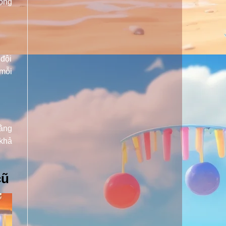
động
 đội
 mỗi
bằng
 khả
cũ