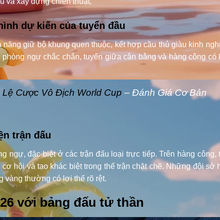
ấu và xây dựng chiến thuật.
hình dự kiến của tuyển đầu
ả năng giữ bộ khung quen thuộc, kết hợp cầu thủ giàu kinh ng
ng phòng ngự chắc chắn, tuyến giữa cân bằng và hàng công có
 Lệ Cược Vô Địch World Cup
– Đánh Giá Cơ Bản
iện trận đấu
g ngự, đặc biệt ở các trận đấu loại trực tiếp. Trên hàng công, 
cơ hội và tạo khác biệt trong thế trận chặt chẽ. Những đội sở
g vàng thường có lợi thế rõ rệt.
26 với bảng đấu tử thần