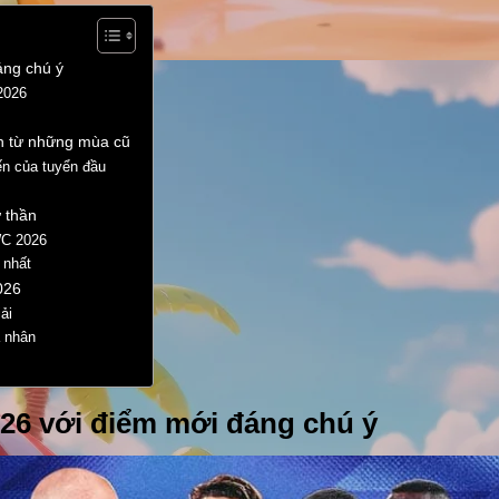
áng chú ý
 2026
ch từ những mùa cũ
ến của tuyển đầu
u
ử thần
WC 2026
 nhất
026
ải
á nhân
26 với điểm mới đáng chú ý