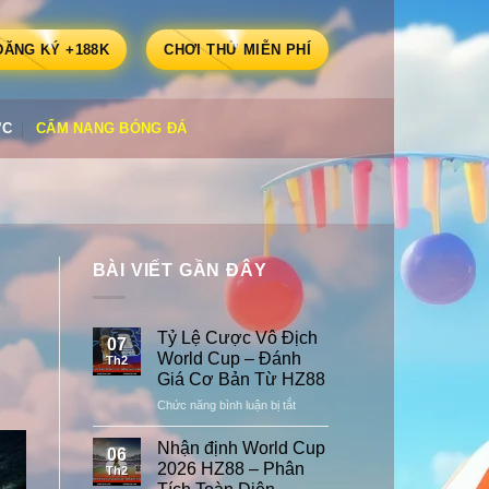
ĐĂNG KÝ +188K
CHƠI THỬ MIỄN PHÍ
ỨC
CẨM NANG BÓNG ĐÁ
BÀI VIẾT GẦN ĐÂY
Tỷ Lệ Cược Vô Địch
07
World Cup – Đánh
Th2
Giá Cơ Bản Từ HZ88
ở
Chức năng bình luận bị tắt
Tỷ
Lệ
Nhận định World Cup
06
Cược
2026 HZ88 – Phân
Th2
Vô