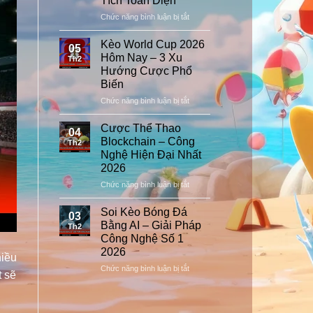
Tích Toàn Diện
Địch
ở
Chức năng bình luận bị tắt
World
Nhận
Cup
định
–
Kèo World Cup 2026
05
World
Đánh
Hôm Nay – 3 Xu
Th2
Cup
Giá
Hướng Cược Phổ
2026
Cơ
Biến
HZ88
Bản
–
Từ
ở
Chức năng bình luận bị tắt
Phân
HZ88
Kèo
Tích
World
Cược Thể Thao
04
Toàn
Cup
Blockchain – Công
Th2
Diện
2026
Nghệ Hiện Đại Nhất
Hôm
2026
Nay
–
ở
Chức năng bình luận bị tắt
3
Cược
Xu
Thể
Soi Kèo Bóng Đá
03
Hướng
Thao
Bằng AI – Giải Pháp
Th2
Cược
Blockchain
Công Nghệ Số 1
Phổ
–
2026
Biến
Công
hiều
Nghệ
ở
Chức năng bình luận bị tắt
t sẽ
Hiện
Soi
Đại
Kèo
Nhất
Bóng