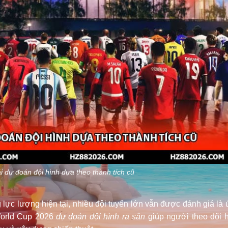
i dự đoán đội hình dựa theo thành tích cũ
 lực lượng hiện tại, nhiều đội tuyển lớn vẫn được đánh giá là
World Cup 2026
dự đoán đội hình ra sân
giúp người theo dõi 